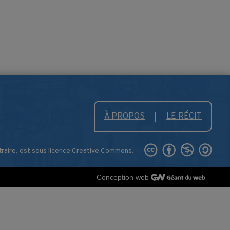
À PROPOS
LE RÉCIT
traire, est sous licence Creative Commons.
Conception web