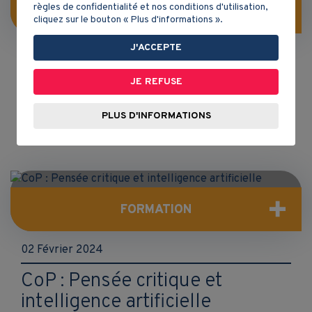
règles de confidentialité et nos conditions d'utilisation,
FORMATION
cliquez sur le bouton « Plus d'informations ».
J'ACCEPTE
09 Avril 2024
Une histoire pour enseigner
JE REFUSE
l'Histoire
PLUS D'INFORMATIONS
FORMATION
02 Février 2024
CoP : Pensée critique et
intelligence artificielle