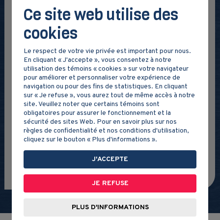
Ce site web utilise des
cookies
DOSSIERS
Le respect de votre vie privée est important pour nous.
En cliquant « J'accepte », vous consentez à notre
TECHNOLOGIES DE L'INFORMATION ET
utilisation des témoins « cookies » sur votre navigateur
DE LA COMMUNICATION
pour améliorer et personnaliser votre expérience de
navigation ou pour des fins de statistiques. En cliquant
Consultez les dossiers TIC qui vous donneront une
sur « Je refuse », vous aurez tout de même accès à notre
site. Veuillez noter que certains témoins sont
foule d'idées d'utilisation des technologies en univers
obligatoires pour assurer le fonctionnement et la
social!
sécurité des sites Web. Pour en savoir plus sur nos
règles de confidentialité et nos conditions d'utilisation,
cliquez sur le bouton « Plus d'informations ».
VOIR NOS DOSSIERS TIC
J'ACCEPTE
JE REFUSE
PLUS D'INFORMATIONS