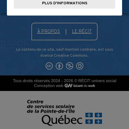
PLUS D'INFORMATIONS
Partagez-nous!
À PROPOS
LE RÉCIT
Le contenu de ce site, sauf mention contraire, est sous
licence Creative Commons.
Tous droits réservés 2024 - 2026
© RÉCIT univers social
Conception web