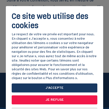
Suite à votre connexion, vous serez en mesure de
modifier vos informations de connexion via Mon profil.
Ce site web utilise des
Inscrivez-vous
cookies
MOT DE PASSE OUBLIÉ ?
CONNEXION
Le respect de votre vie privée est important pour nous.
En cliquant « J'accepte », vous consentez à notre
utilisation des témoins « cookies » sur votre navigateur
pour améliorer et personnaliser votre expérience de
navigation ou pour des fins de statistiques. En cliquant
sur « Je refuse », vous aurez tout de même accès à notre
site. Veuillez noter que certains témoins sont
obligatoires pour assurer le fonctionnement et la
sécurité des sites Web. Pour en savoir plus sur nos
règles de confidentialité et nos conditions d'utilisation,
cliquez sur le bouton « Plus d'informations ».
J'ACCEPTE
JE REFUSE