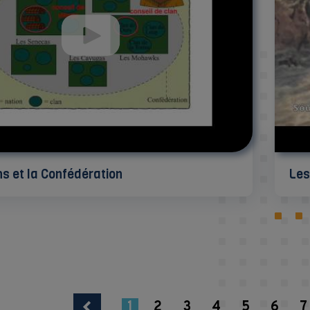
ns et la Confédération
Les
1
2
3
4
5
6
7