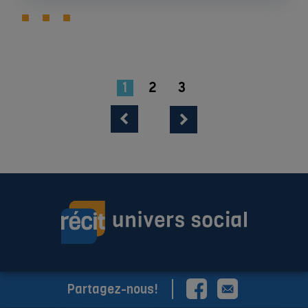
1
2
3
Partagez-nous!