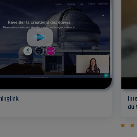
hinglink
Int
du 