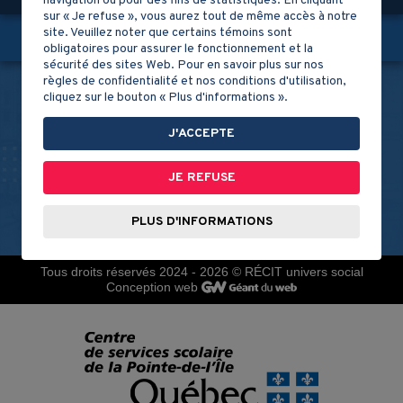
navigation ou pour des fins de statistiques. En cliquant
sur « Je refuse », vous aurez tout de même accès à notre
site. Veuillez noter que certains témoins sont
Partagez-nous!
obligatoires pour assurer le fonctionnement et la
sécurité des sites Web. Pour en savoir plus sur nos
règles de confidentialité et nos conditions d'utilisation,
cliquez sur le bouton « Plus d'informations ».
À PROPOS
LE RÉCIT
J'ACCEPTE
Le contenu de ce site, sauf mention contraire, est sous
JE REFUSE
licence Creative Commons.
PLUS D'INFORMATIONS
Tous droits réservés 2024 - 2026
© RÉCIT univers social
Conception web