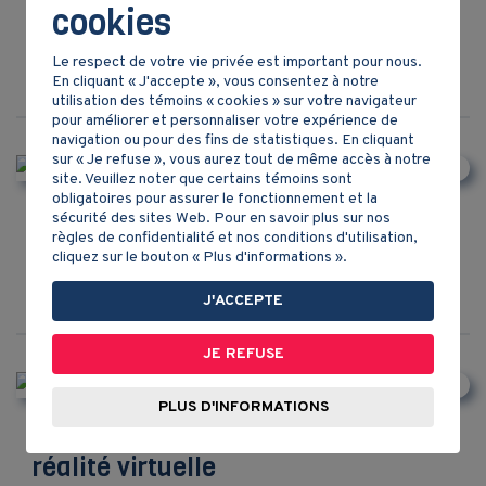
cookies
Vidéo 360° - 2e cycle
Le respect de votre vie privée est important pour nous.
En cliquant « J'accepte », vous consentez à notre
utilisation des témoins « cookies » sur votre navigateur
pour améliorer et personnaliser votre expérience de
navigation ou pour des fins de statistiques. En cliquant
sur « Je refuse », vous aurez tout de même accès à notre
site. Veuillez noter que certains témoins sont
obligatoires pour assurer le fonctionnement et la
Québec, Prairies et Côte Ouest vers
sécurité des sites Web. Pour en savoir plus sur nos
règles de confidentialité et nos conditions d'utilisation,
1905
cliquez sur le bouton « Plus d'informations ».
J'ACCEPTE
JE REFUSE
PLUS D'INFORMATIONS
Voyager entre 1905 et 1980 en
réalité virtuelle