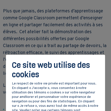
Plus que jamais, des plateformes d’apprentissage
comme Google Classroom permettent d’enseigner
en ligne et partager facilement des activités à ses
élèves. Cet atelier fait la démonstration des
différentes possibilités offertes par Google
Classroom en ce qui a trait au partage de devoirs, la
rétroaction efficace, le suivi des apprentissages et
l’évaluation. Vous pourrez ainsi utiliser les
Ce site web utilise des
différentes ressources du RÉCITUS en classe et en
cookies
ligne.
Le respect de votre vie privée est important pour nous.
Les webinaires sont terminés, mais vous pourrez
En cliquant « J'accepte », vous consentez à notre
voir le résumé dans la vidéo ci-dessous.
utilisation des témoins « cookies » sur votre navigateur
pour améliorer et personnaliser votre expérience de
navigation ou pour des fins de statistiques. En cliquant
sur « Je refuse », vous aurez tout de même accès à notre
Diaporama du webinaire
site. Veuillez noter que certains témoins sont