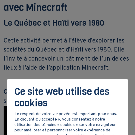
avec Minecraft
Le Québec et Haïti vers 1980
Cette activité permet à l’élève d’explorer les
sociétés du Québec et d’Haïti vers 1980. Elle
l’invite à concevoir un bâtiment de l’un de ces
lieux à l’aide de l’application Minecraft.
Ce site web utilise des
Compétence 3 :
s’ouvrir à la diversité des
cookies
sociétés et de leur territoire
Le respect de votre vie privée est important pour nous.
En cliquant « J'accepte », vous consentez à notre
utilisation des témoins « cookies » sur votre navigateur
pour améliorer et personnaliser votre expérience de