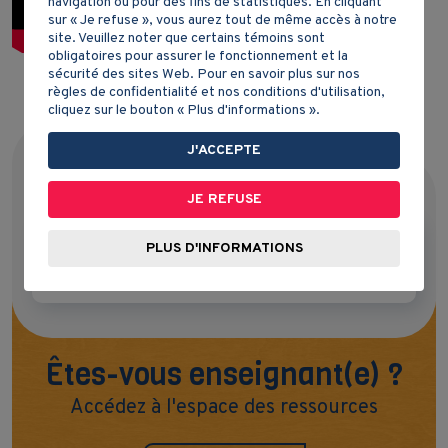
navigation ou pour des fins de statistiques. En cliquant
sur « Je refuse », vous aurez tout de même accès à notre
site. Veuillez noter que certains témoins sont
obligatoires pour assurer le fonctionnement et la
sécurité des sites Web. Pour en savoir plus sur nos
règles de confidentialité et nos conditions d'utilisation,
cliquez sur le bouton « Plus d'informations ».
J'ACCEPTE
DOCUMENT(S) DE L'ÉLÈVE
JE REFUSE
Version modifiable et imprimable sur
PLUS D'INFORMATIONS
Google Docs
Êtes-vous enseignant(e) ?
Accédez à l'espace des ressources