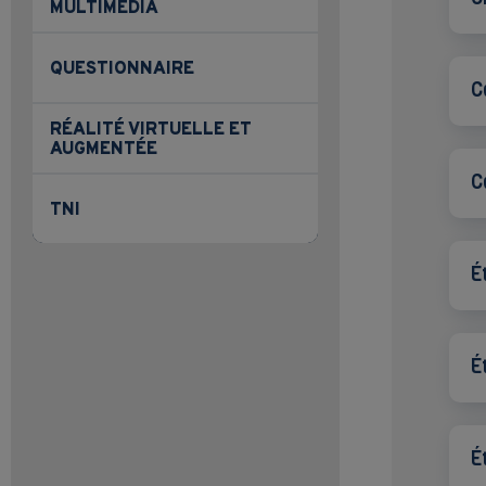
MULTIMÉDIA
QUESTIONNAIRE
C
RÉALITÉ VIRTUELLE ET
AUGMENTÉE
C
TNI
É
É
É