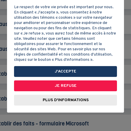
Le respect de votre vie privée est important pour nous.
En cliquant « J'accepte », vous consentez à notre
utilisation des témoins « cookies » sur votre navigateur
pour améliorer et personnaliser votre expérience de
auses et conséquences - formulaire Microsoft
navigation ou pour des fins de statistiques. En cliquant
sur « Je refuse », vous aurez tout de même accès à notre
site. Veuillez noter que certains témoins sont
obligatoires pour assurer le fonctionnement et la
auses et conséquences - formulaire Google
sécurité des sites Web. Pour en savoir plus sur nos
règles de confidentialité et nos conditions d'utilisation,
cliquez sur le bouton « Plus d'informations ».
J'ACCEPTE
tablir des liens de causalité - formulaire Microsoft
JE REFUSE
tablir des liens de causalité - formulaire Google
PLUS D'INFORMATIONS
tablir des faits - formulaire Microsoft