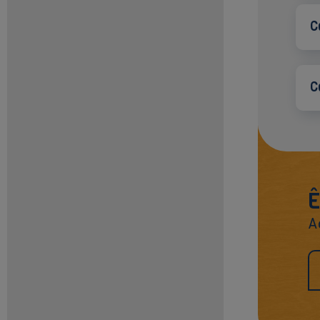
C
C
Ê
A