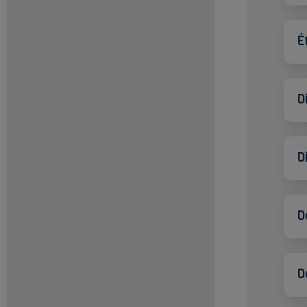
É
D
D
D
D