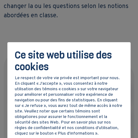
changer la ou les questions selon les notions
abordées en classe.
Ce site web utilise des
cookies
DOCUMENT(S) DE L'ÉLÈVE
Le respect de votre vie privée est important pour nous.
En cliquant « J'accepte », vous consentez à notre
utilisation des témoins « cookies » sur votre navigateur
Guide - Établir des faits
pour améliorer et personnaliser votre expérience de
navigation ou pour des fins de statistiques. En cliquant
sur « Je refuse », vous aurez tout de même accès à notre
site. Veuillez noter que certains témoins sont
obligatoires pour assurer le fonctionnement et la
Billet de sortie - formulaire Microsoft
sécurité des sites Web. Pour en savoir plus sur nos
règles de confidentialité et nos conditions d'utilisation,
cliquez sur le bouton « Plus d'informations ».