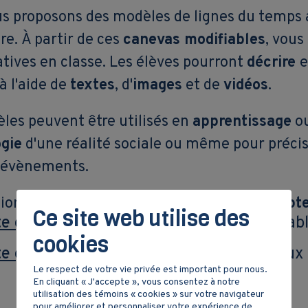
s proposons des modèles de lignes du temps ad
re. À partir de ces
canevas modifiables
, vous
atives en classe. Les élèves pourront
décrire
e
à l'aide de
textes
, d'
images
et de
vidéos
.
les peuvent être utilisés en
apprentissage
o
gie
d'une réalité sociale ou même pour précis
 évènements.
ions sont offertes pour la
création de compt
Ce site web utilise des
 gratuit de base
avec une limite de 3 tab
cookies
 gratuit « Éducation »
avec des tableaux i
Le respect de votre vie privée est important pour nous.
En cliquant « J'accepte », vous consentez à notre
utilisation des témoins « cookies » sur votre navigateur
pour améliorer et personnaliser votre expérience de