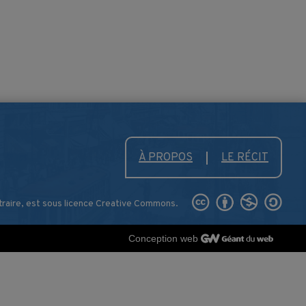
À PROPOS
LE RÉCIT
traire, est sous licence Creative Commons.
Conception web