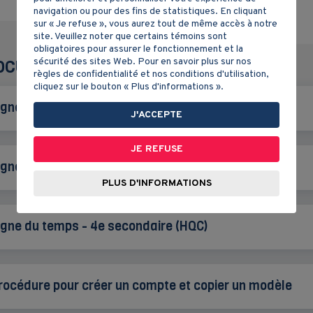
navigation ou pour des fins de statistiques. En cliquant
sur « Je refuse », vous aurez tout de même accès à notre
site. Veuillez noter que certains témoins sont
obligatoires pour assurer le fonctionnement et la
sécurité des sites Web. Pour en savoir plus sur nos
OCUMENT(S) DE L'ÉLÈVE
règles de confidentialité et nos conditions d'utilisation,
cliquez sur le bouton « Plus d'informations ».
igne du temps - 1er cycle du secondaire (HEC)
J'ACCEPTE
JE REFUSE
igne du temps - 3e secondaire (HQC)
PLUS D'INFORMATIONS
igne du temps - 4e secondaire (HQC)
rocédure pour créer un compte et copier un modèle