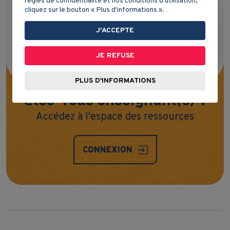
règles de confidentialité et nos conditions d'utilisation,
DOCUMENT(S) DE L'ÉLÈVE
cliquez sur le bouton « Plus d'informations ».
J'ACCEPTE
Version modifiable et imprimable sur
Google Docs
JE REFUSE
PLUS D'INFORMATIONS
Êtes-vous enseignant(e) ?
Accédez à l'espace des ressources
CONNEXION