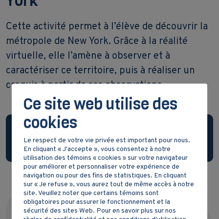
York
Cette activité permet à l’élève de découvrir la
métropole de New York. Grâce à la réalité
virtuelle, elle l’amène à observer et à
caractériser ce territoire, puis à réaliser un
croquis à partir de ses observations.
Ce site web utilise des
cookies
Compétence 1 : lire l’organisation d’un
Le respect de votre vie privée est important pour nous.
territoire
En cliquant « J'accepte », vous consentez à notre
utilisation des témoins « cookies » sur votre navigateur
pour améliorer et personnaliser votre expérience de
navigation ou pour des fins de statistiques. En cliquant
sur « Je refuse », vous aurez tout de même accès à notre
site. Veuillez noter que certains témoins sont
obligatoires pour assurer le fonctionnement et la
sécurité des sites Web. Pour en savoir plus sur nos